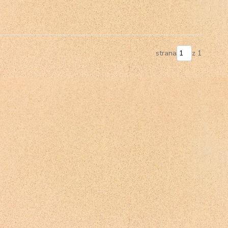
strana
z 1