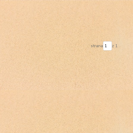
strana
z 1