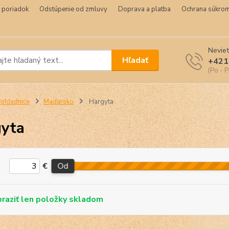
 poriadok
Odstúpenie od zmluvy
Doprava a platba
Ochrana súkrom
Neviet
Hľadať
+421
(Po - P
ohľadnice
Maďarsko
Hargyta
yta
€
Od
skladom