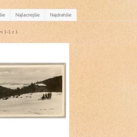
šie
Najlacnejšie
Najdrahšie
m 1-1 z 1