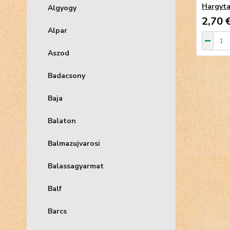
Hargyt
Algyogy
2,70 
Alpar
Aszod
Badacsony
Baja
Balaton
Balmazujvarosi
Balassagyarmat
Balf
Barcs