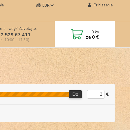
ia
Prihlásenie
EUR
e si rady? Zavolajte.
0
ks
 2 529 67 411
za
0 €
ia: 10:00 - 17:30)
Do
€