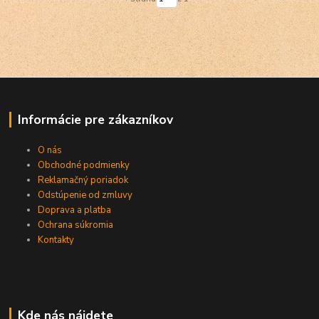
Informácie pre zákazníkov
O nás
Obchodné podmienky
Reklamačný poriadok
Odstúpenie od zmluvy
Doprava a platba
Ochrana súkromia
Kontakty
Kde nás nájdete