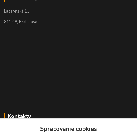
Lazaretská 11
811 08, Bratislava
Kontakty
Spracovanie cookies
+421 2 529 67 411
(Po - Pia: 10:00 - 17:30)