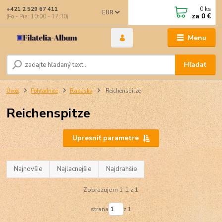
0
ks
+421 2 529 67 411
EUR
za
0 €
(Po - Pia: 10:00 - 17:30)
Menu
Hľadať
Úvod
Pohľadnice
Rakúsko
Reichenspitze
Reichenspitze
Upresniť parametre
Najnovšie
Najlacnejšie
Najdrahšie
Zobrazujem 1-1 z 1
strana
z 1