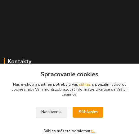
Kontakty
Spracovanie cookies
+421 2 529 67 411
(Po - Pia: 10:00 - 17:30)
Náš e-shop a partneri potrebujú Váš
súhlas
s použitím súborov
cookies, aby Vám mohli zobrazovať informácie týkajúce sa Vašich
obchod@filatelia-album.sk
záujmov.
Súhlasím
Nastavenia
Copyright © Filatelia-album.sk
Súhlas môžete odmietnuť
tu
.
Vytvorené na
Eshop-rychlo.sk