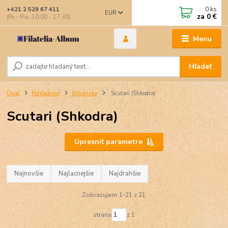
0
ks
+421 2 529 67 411
EUR
za
0 €
(Po - Pia: 10:00 - 17:30)
Menu
Hľadať
Úvod
Pohľadnice
Albánsko
Scutari (Shkodra)
Scutari (Shkodra)
Upresniť parametre
Najnovšie
Najlacnejšie
Najdrahšie
Zobrazujem 1-21 z 21
strana
z 1