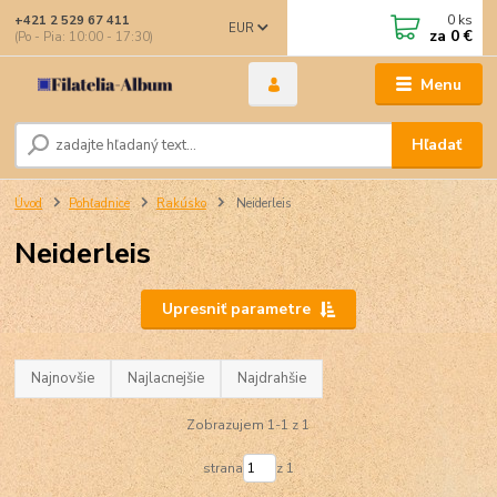
0
ks
+421 2 529 67 411
EUR
za
0 €
(Po - Pia: 10:00 - 17:30)
Menu
Hľadať
Úvod
Pohľadnice
Rakúsko
Neiderleis
Neiderleis
Upresniť parametre
Najnovšie
Najlacnejšie
Najdrahšie
Zobrazujem 1-1 z 1
strana
z 1