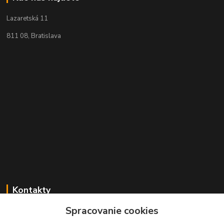
Lazaretská 11
811 08, Bratislava
Kontakty
Spracovanie cookies
+421 2 529 67 411
(Po - Pia: 10:00 - 17:30)