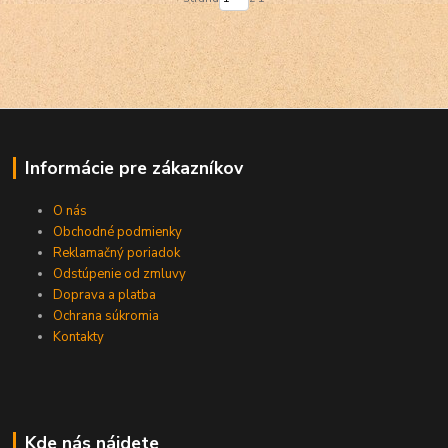
Informácie pre zákazníkov
O nás
Obchodné podmienky
Reklamačný poriadok
Odstúpenie od zmluvy
Doprava a platba
Ochrana súkromia
Kontakty
Kde nás nájdete