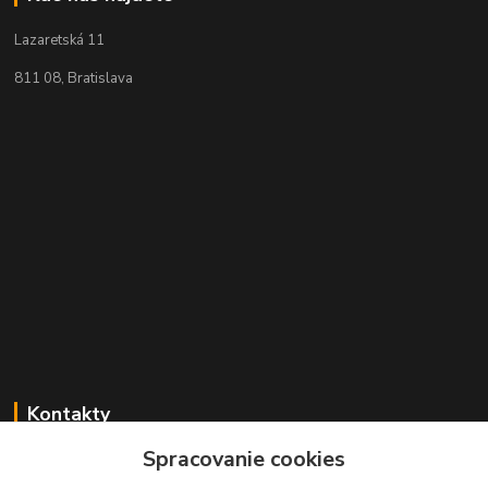
Lazaretská 11
811 08, Bratislava
Kontakty
Spracovanie cookies
+421 2 529 67 411
(Po - Pia: 10:00 - 17:30)