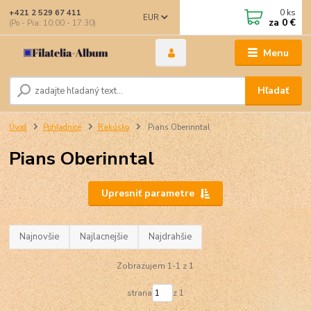
0
ks
+421 2 529 67 411
EUR
za
0 €
(Po - Pia: 10:00 - 17:30)
Menu
Hľadať
Úvod
Pohľadnice
Rakúsko
Pians Oberinntal
Pians Oberinntal
Upresniť parametre
Najnovšie
Najlacnejšie
Najdrahšie
Zobrazujem 1-1 z 1
strana
z 1