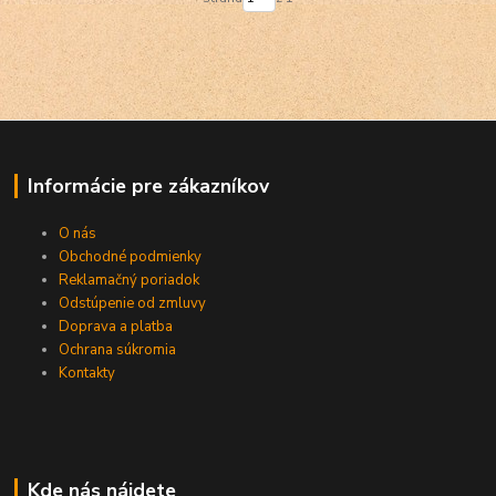
Informácie pre zákazníkov
O nás
Obchodné podmienky
Reklamačný poriadok
Odstúpenie od zmluvy
Doprava a platba
Ochrana súkromia
Kontakty
Kde nás nájdete