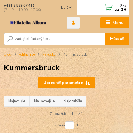
0
ks
+421 2 529 67 411
EUR
za
0 €
(Po - Pia: 10:00 - 17:30)
Menu
Hľadať
Úvod
Pohľadnice
Rakúsko
Kummersbruck
Kummersbruck
Upresniť parametre
Najnovšie
Najlacnejšie
Najdrahšie
Zobrazujem 1-1 z 1
strana
z 1