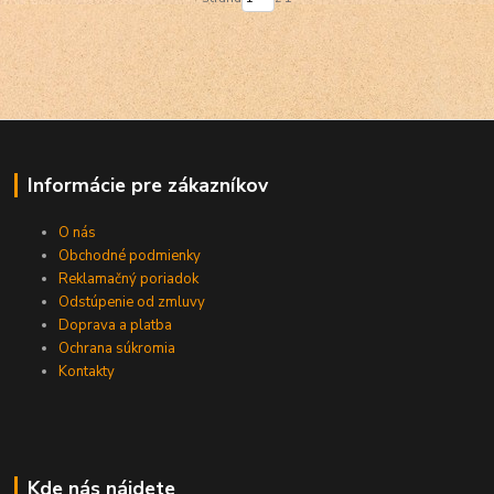
Informácie pre zákazníkov
O nás
Obchodné podmienky
Reklamačný poriadok
Odstúpenie od zmluvy
Doprava a platba
Ochrana súkromia
Kontakty
Kde nás nájdete