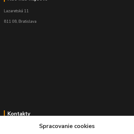
Lazaretská 11
811 08, Bratislava
Kontakty
Spracovanie cookies
+421 2 529 67 411
(Po - Pia: 10:00 - 17:30)