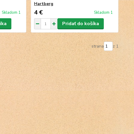
Hartberg
4 €
Skladom 1
Skladom 1
íka
Pridať do košíka
strana
z 1