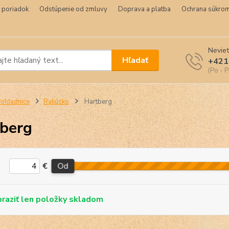
 poriadok
Odstúpenie od zmluvy
Doprava a platba
Ochrana súkrom
Neviet
Hľadať
+421
(Po - P
ohľadnice
Rakúsko
Hartberg
berg
€
Od
skladom