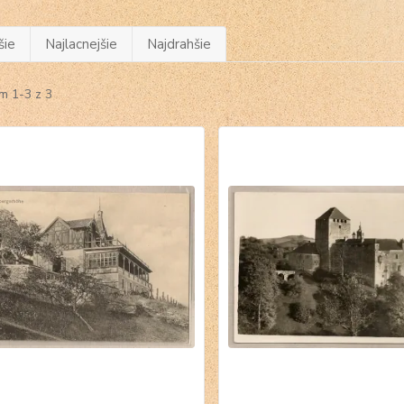
šie
Najlacnejšie
Najdrahšie
m 1-3 z 3