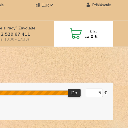
ia
Prihlásenie
EUR
e si rady? Zavolajte.
0
ks
 2 529 67 411
za
0 €
ia: 10:00 - 17:30)
Do
€