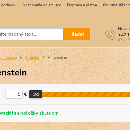
 poriadok
Odstúpenie od zmluvy
Doprava a platba
Ochrana súkrom
Neviet
Hľadať
+421
(Po - P
ohľadnice
Rakúsko
Rabenstein
nstein
€
Od
skladom