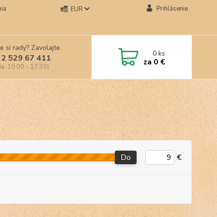
ia
Prihlásenie
EUR
e si rady? Zavolajte.
0
ks
 2 529 67 411
za
0 €
ia: 10:00 - 17:30)
Do
€