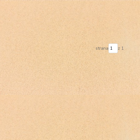
strana
z 1