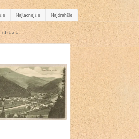
šie
Najlacnejšie
Najdrahšie
m 1-1 z 1