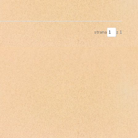
strana
z 1