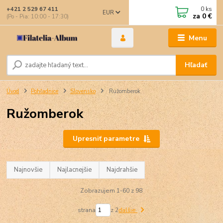
0
ks
+421 2 529 67 411
EUR
za
0 €
(Po - Pia: 10:00 - 17:30)
Menu
Hľadať
Úvod
Pohľadnice
Slovensko
Ružomberok
Ružomberok
Upresniť parametre
Najnovšie
Najlacnejšie
Najdrahšie
Zobrazujem 1-60 z 98
strana
z 2
ďalšie