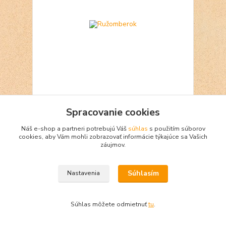
Ružomberok
Spracovanie cookies
3 €
Skladom 1
Náš e-shop a partneri potrebujú Váš
súhlas
s použitím súborov
Pridať do košíka
cookies, aby Vám mohli zobrazovať informácie týkajúce sa Vašich
záujmov.
Súhlasím
Nastavenia
Súhlas môžete odmietnuť
tu
.