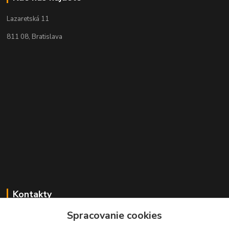
Lazaretská 11
811 08, Bratislava
Kontakty
Spracovanie cookies
+421 2 529 67 411
(Po - Pia: 10:00 - 17:30)