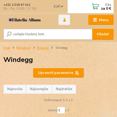
0
ks
+421 2 529 67 411
EUR
za
0 €
(Po - Pia: 10:00 - 17:30)
Menu
Hľadať
Úvod
Pohľadnice
Rakúsko
Windegg
Windegg
Upresniť parametre
Najnovšie
Najlacnejšie
Najdrahšie
Zobrazujem 1-1 z 1
strana
z 1