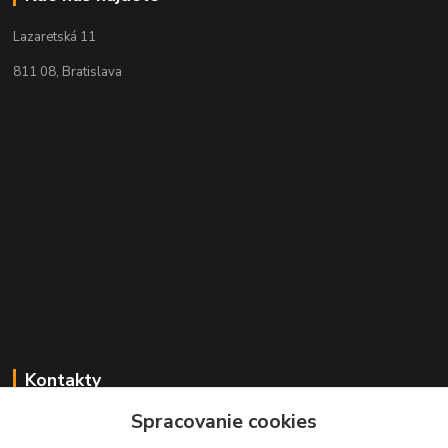
Lazaretská 11
811 08, Bratislava
Kontakty
Spracovanie cookies
+421 2 529 67 411
(Po - Pia: 10:00 - 17:30)