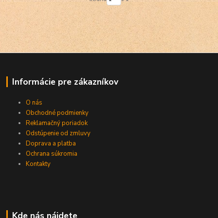
Informácie pre zákazníkov
O nás
Obchodné podmienky
Reklamačný poriadok
Odstúpenie od zmluvy
Doprava a platba
Ochrana súkromia
Kontakty
Kde nás nájdete