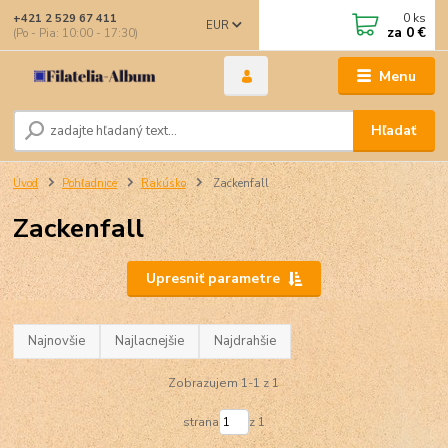
0
ks
+421 2 529 67 411
EUR
za
0 €
(Po - Pia: 10:00 - 17:30)
Menu
Hľadať
Úvod
Pohľadnice
Rakúsko
Zackenfall
Zackenfall
Upresniť parametre
Najnovšie
Najlacnejšie
Najdrahšie
Zobrazujem 1-1 z 1
strana
z 1