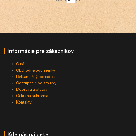
Informácie pre zákazníkov
O nás
Obchodné podmienky
Reklamačný poriadok
Odstúpenie od zmluvy
Doprava a platba
Ochrana súkromia
Kontakty
Kde nás nájdete