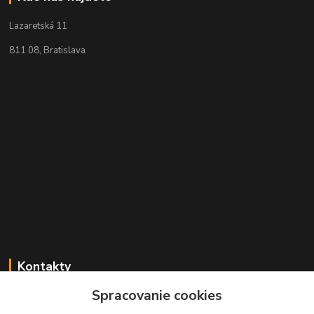
Lazaretská 11
811 08, Bratislava
Kontakty
Spracovanie cookies
+421 2 529 67 411
(Po - Pia: 10:00 - 17:30)