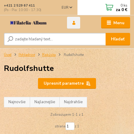
0
ks
+421 2 529 67 411
EUR
za
0 €
(Po - Pia: 10:00 - 17:30)
Menu
Hľadať
Úvod
Pohľadnice
Rakúsko
Rudolfshutte
Rudolfshutte
Upresniť parametre
Najnovšie
Najlacnejšie
Najdrahšie
Zobrazujem 1-1 z 1
strana
z 1