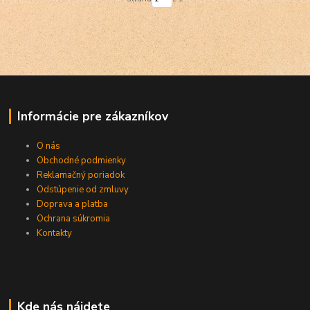
Informácie pre zákazníkov
O nás
Obchodné podmienky
Reklamačný poriadok
Odstúpenie od zmluvy
Doprava a platba
Ochrana súkromia
Kontakty
Kde nás nájdete