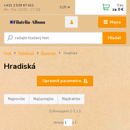
0
ks
+421 2 529 67 411
EUR
za
0 €
(Po - Pia: 10:00 - 17:30)
Menu
Hľadať
Úvod
Pohľadnice
Slovensko
Hradiská
Hradiská
Upresniť parametre
Najnovšie
Najlacnejšie
Najdrahšie
Zobrazujem 1-1 z 1
strana
z 1