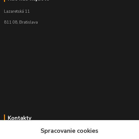
Lazaretská 11
811 08, Bratislava
Kontakty
Spracovanie cookies
+421 2 529 67 411
(Po - Pia: 10:00 - 17:30)