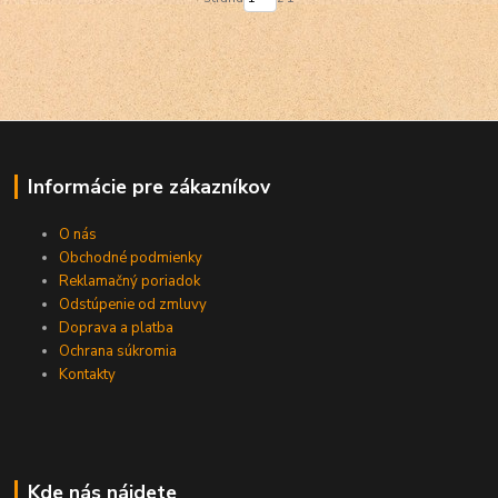
Informácie pre zákazníkov
O nás
Obchodné podmienky
Reklamačný poriadok
Odstúpenie od zmluvy
Doprava a platba
Ochrana súkromia
Kontakty
Kde nás nájdete