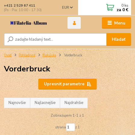
0
ks
+421 2 529 67 411
EUR
za
0 €
(Po - Pia: 10:00 - 17:30)
Menu
Hľadať
Úvod
Pohľadnice
Rakúsko
Vorderbruck
Vorderbruck
Upresniť parametre
Najnovšie
Najlacnejšie
Najdrahšie
Zobrazujem 1-1 z 1
strana
z 1