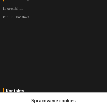
Lazaretská 11
811 08, Bratislava
Kontakty
Spracovanie cookies
+421 2 529 67 411
(Po - Pia: 10:00 - 17:30)