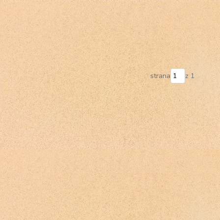
strana
z 1