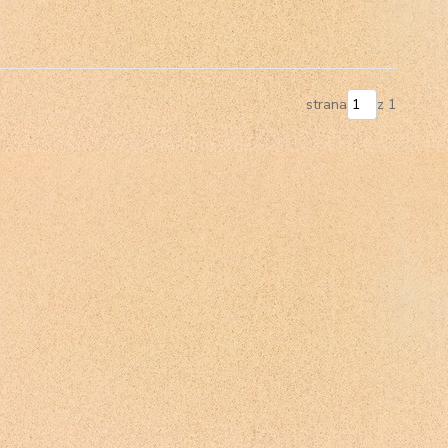
strana
z 1