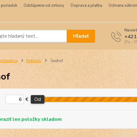
 poriadok
Odstúpenie od zmluvy
Doprava a platba
Ochrana súkrom
Neviet
Hľadať
+421
(Po - P
ohľadnice
Rakúsko
Seehof
of
€
Od
skladom