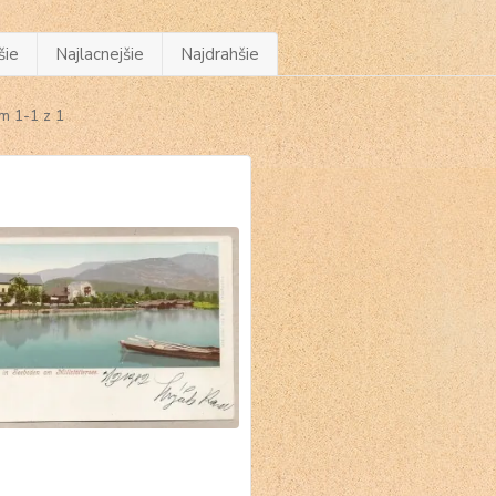
šie
Najlacnejšie
Najdrahšie
m 1-1 z 1