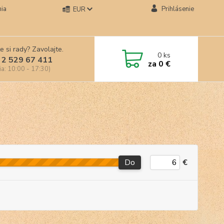
ia
Prihlásenie
EUR
e si rady? Zavolajte.
0
ks
 2 529 67 411
za
0 €
ia: 10:00 - 17:30)
Do
€