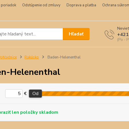
 poriadok
Odstúpenie od zmluvy
Doprava a platba
Ochrana súkrom
Neviet
Hľadať
+421
(Po - P
ohľadnice
Rakúsko
Baden-Helenenthal
n-Helenenthal
€
Od
skladom