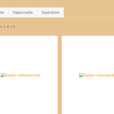
šie
Najlacnejšie
Najdrahšie
m 1-4 z 4