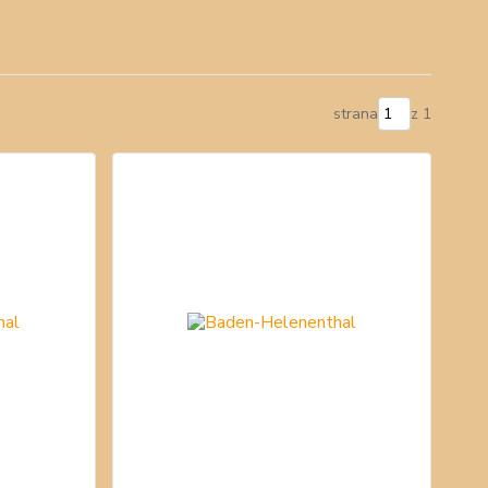
strana
z 1