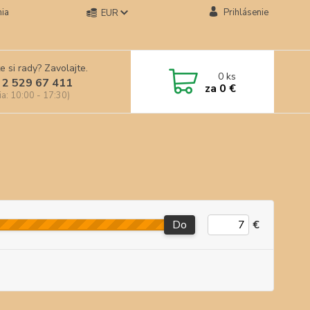
ia
Prihlásenie
EUR
e si rady? Zavolajte.
0
ks
 2 529 67 411
za
0 €
ia: 10:00 - 17:30)
Do
€