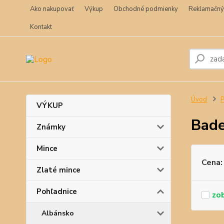
Ako nakupovať
Výkup
Obchodné podmienky
Reklamačný
Kontakt
Úvod
P
VÝKUP
Bade
Známky
Mince
Cena:
Zlaté mince
Pohľadnice
Albánsko