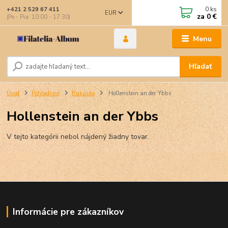
0
ks
+421 2 529 67 411
EUR
za
0 €
(Po - Pia: 10:00 - 17:30)
Menu
Hľadať
Úvod
Pohľadnice
Rakúsko
Hollenstein an der Ybbs
Hollenstein an der Ybbs
V tejto kategórii nebol nájdený žiadny tovar.
Informácie pre zákazníkov