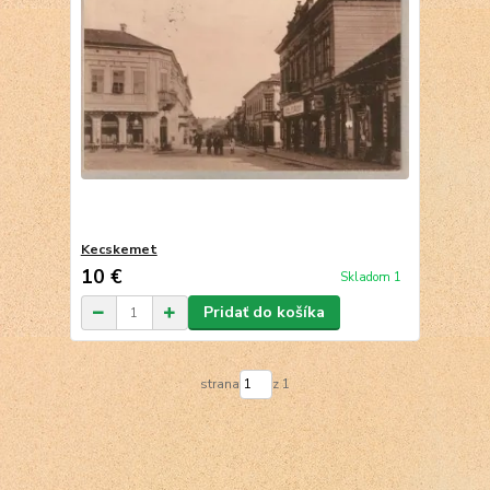
Kecskemet
10 €
Skladom 1
Pridať do košíka
strana
z 1