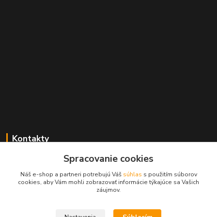
Kontakty
Spracovanie cookies
+421 2 529 67 411
(Po - Pia: 10:00 - 17:30)
Náš e-shop a partneri potrebujú Váš
súhlas
s použitím súborov
cookies, aby Vám mohli zobrazovať informácie týkajúce sa Vašich
obchod@filatelia-album.sk
záujmov.