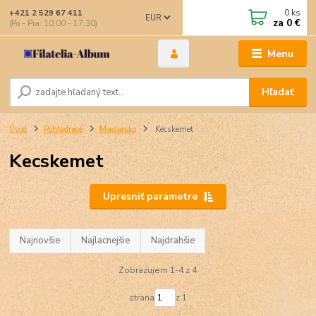
0
ks
+421 2 529 67 411
EUR
za
0 €
(Po - Pia: 10:00 - 17:30)
Menu
Hľadať
Úvod
Pohľadnice
Maďarsko
Kecskemet
Kecskemet
Upresniť parametre
Najnovšie
Najlacnejšie
Najdrahšie
Zobrazujem 1-4 z 4
strana
z 1