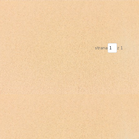
strana
z 1