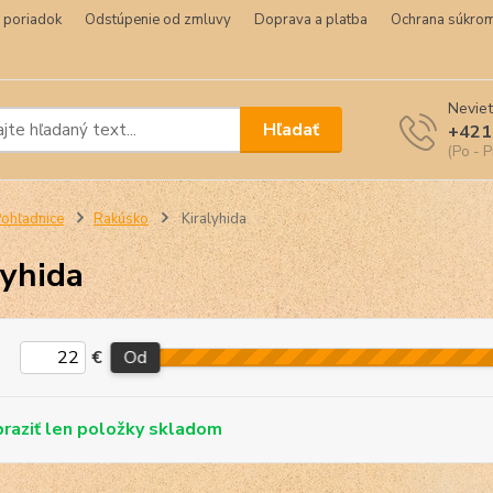
 poriadok
Odstúpenie od zmluvy
Doprava a platba
Ochrana súkrom
Neviet
Hľadať
+421
(Po - P
ohľadnice
Rakúsko
Kiralyhida
lyhida
€
Od
skladom