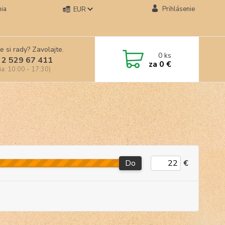
ia
Prihlásenie
EUR
e si rady? Zavolajte.
0
ks
 2 529 67 411
za
0 €
ia: 10:00 - 17:30)
Do
€