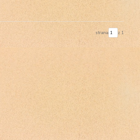
strana
z 1