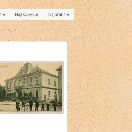
šie
Najlacnejšie
Najdrahšie
m 1-1 z 1