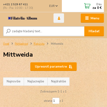
0
ks
+421 2 529 67 411
EUR
za
0 €
(Po - Pia: 10:00 - 17:30)
Menu
Hľadať
Úvod
Pohľadnice
Rakúsko
Mittweida
Mittweida
Upresniť parametre
Najnovšie
Najlacnejšie
Najdrahšie
Zobrazujem 1-1 z 1
strana
z 1