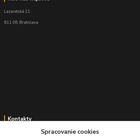
Lazaretská 11
811 08, Bratislava
Kontakty
Spracovanie cookies
+421 2 529 67 411
(Po - Pia: 10:00 - 17:30)