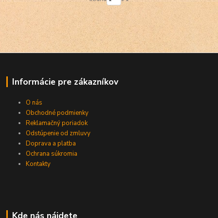
Informácie pre zákazníkov
O nás
Obchodné podmienky
Reklamačný poriadok
Odstúpenie od zmluvy
Doprava a platba
Ochrana súkromia
Kontakty
Kde nás nájdete