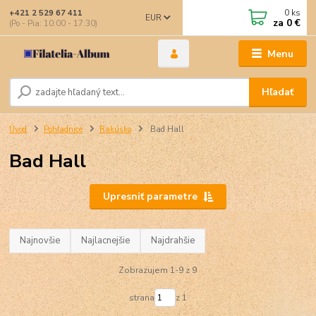
0
ks
+421 2 529 67 411
EUR
za
0 €
(Po - Pia: 10:00 - 17:30)
Menu
Hľadať
Úvod
Pohľadnice
Rakúsko
Bad Hall
Bad Hall
Upresniť parametre
Najnovšie
Najlacnejšie
Najdrahšie
Zobrazujem 1-9 z 9
strana
z 1