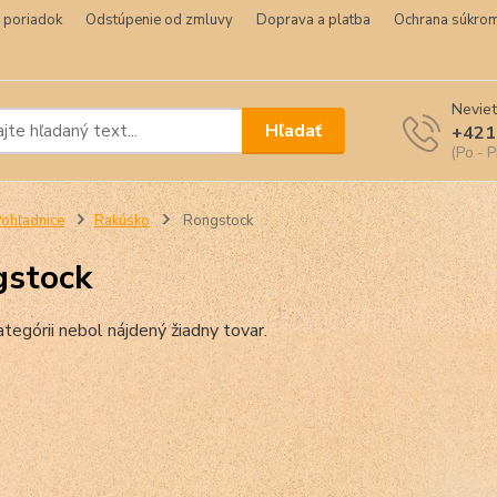
 poriadok
Odstúpenie od zmluvy
Doprava a platba
Ochrana súkrom
Neviet
Hľadať
+421
(Po - P
ohľadnice
Rakúsko
Rongstock
gstock
ategórii nebol nájdený žiadny tovar.