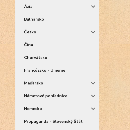
Ázia
Bulharsko
Česko
Čína
Chorvátsko
Francúzsko - Umenie
Maďarsko
Námetové pohľadnice
Nemecko
Propaganda - Slovenský Štát