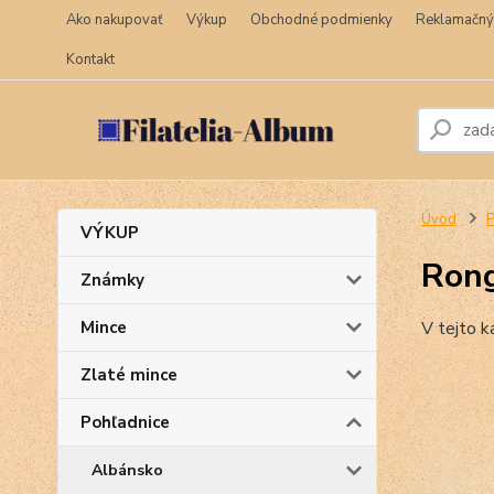
Ako nakupovať
Výkup
Obchodné podmienky
Reklamačný
Kontakt
Úvod
P
VÝKUP
Ron
Známky
Mince
V tejto k
Zlaté mince
Pohľadnice
Albánsko