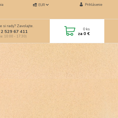
ia
Prihlásenie
EUR
e si rady? Zavolajte.
0
ks
 2 529 67 411
za
0 €
ia: 10:00 - 17:30)