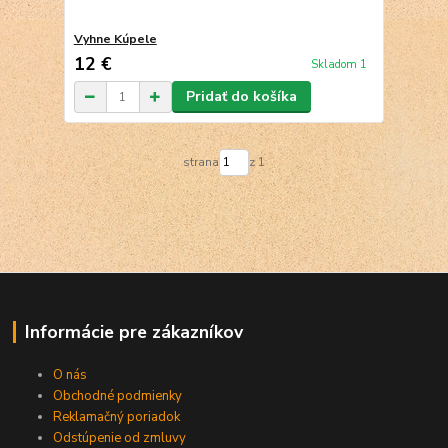
Vyhne Kúpele
12 €
Skladom 1
Pridať do košíka
strana
z 1
Informácie pre zákazníkov
O nás
Obchodné podmienky
Reklamačný poriadok
Odstúpenie od zmluvy