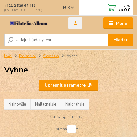
0
ks
+421 2 529 67 411
EUR
za
0 €
(Po - Pia: 10:00 - 17:30)
Menu
Hľadať
Úvod
Pohľadnice
Slovensko
Vyhne
Vyhne
Upresniť parametre
Najnovšie
Najlacnejšie
Najdrahšie
Zobrazujem 1-10 z 10
strana
z 1