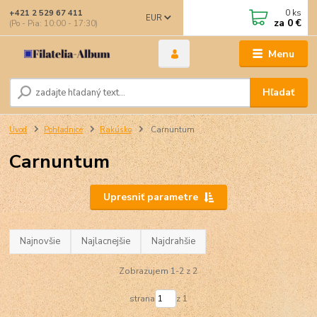
0
ks
+421 2 529 67 411
EUR
za
0 €
(Po - Pia: 10:00 - 17:30)
Menu
Hľadať
Úvod
Pohľadnice
Rakúsko
Carnuntum
Carnuntum
Upresniť parametre
Najnovšie
Najlacnejšie
Najdrahšie
Zobrazujem 1-2 z 2
strana
z 1