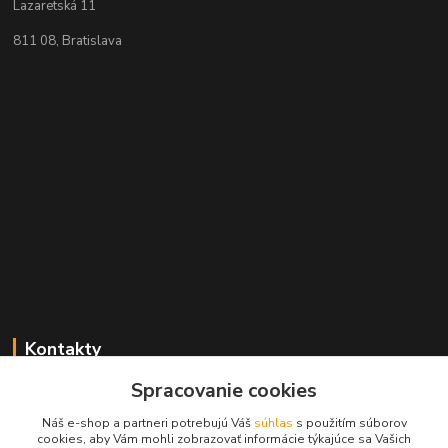
Lazaretská 11
811 08, Bratislava
Kontakty
Spracovanie cookies
+421 2 529 67 411
(Po - Pia: 10:00 - 17:30)
Náš e-shop a partneri potrebujú Váš
súhlas
s použitím súborov
cookies, aby Vám mohli zobrazovať informácie týkajúce sa Vašich