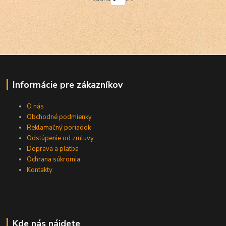
Informácie pre zákazníkov
O nás
Obchodné podmienky
Reklamačný poriadok
Odstúpenie od zmluvy
Doprava a platba
Ochrana súkromia
Kontakty
Kde nás nájdete