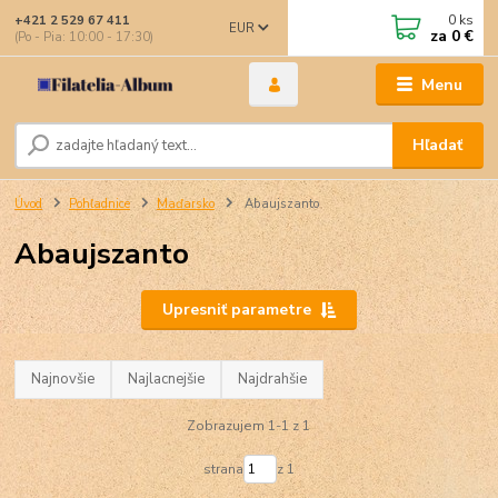
0
ks
+421 2 529 67 411
EUR
za
0 €
(Po - Pia: 10:00 - 17:30)
Menu
Hľadať
Úvod
Pohľadnice
Maďarsko
Abaujszanto
Abaujszanto
Upresniť parametre
Najnovšie
Najlacnejšie
Najdrahšie
Zobrazujem 1-1 z 1
strana
z 1