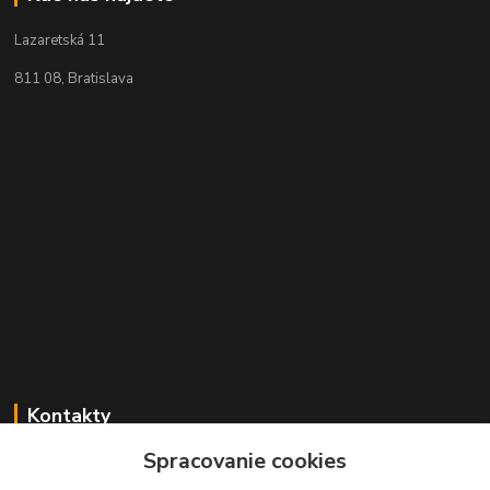
Lazaretská 11
811 08, Bratislava
Kontakty
Spracovanie cookies
+421 2 529 67 411
(Po - Pia: 10:00 - 17:30)