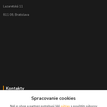
Lazaretská 11
811 08, Bratislava
Kontakty
Spracovanie cookies
+421 2 529 67 411
(Po - Pia: 10:00 - 17:30)
Náš e-shop a partneri potrebujú Váš
súhlas
s použitím súborov