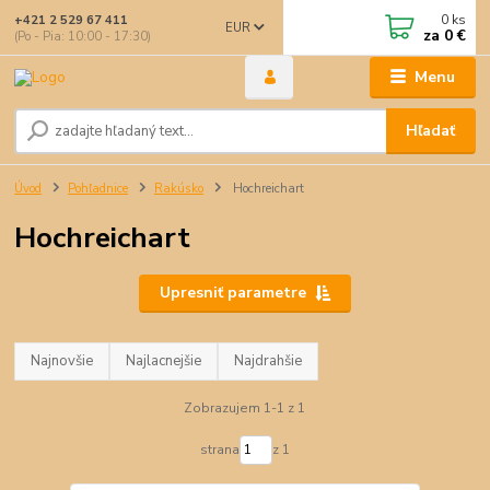
0
ks
+421 2 529 67 411
EUR
za
0 €
(Po - Pia: 10:00 - 17:30)
Menu
Hľadať
Úvod
Pohľadnice
Rakúsko
Hochreichart
Hochreichart
Upresniť parametre
Najnovšie
Najlacnejšie
Najdrahšie
Zobrazujem 1-1 z 1
strana
z 1