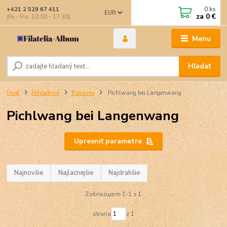
0
ks
+421 2 529 67 411
EUR
za
0 €
(Po - Pia: 10:00 - 17:30)
Menu
Hľadať
Úvod
Pohľadnice
Rakúsko
Pichlwang bei Langenwang
Pichlwang bei Langenwang
Upresniť parametre
Najnovšie
Najlacnejšie
Najdrahšie
Zobrazujem 1-1 z 1
strana
z 1