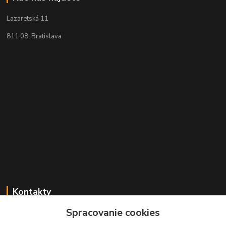
Lazaretská 11
811 08, Bratislava
Kontakty
Spracovanie cookies
+421 2 529 67 411
(Po - Pia: 10:00 - 17:30)