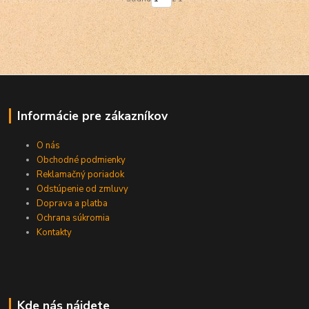
Informácie pre zákazníkov
O nás
Obchodné podmienky
Reklamačný poriadok
Odstúpenie od zmluvy
Doprava a platba
Ochrana súkromia
Kontakty
Kde nás nájdete