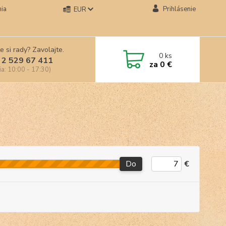
ia
Prihlásenie
EUR
e si rady? Zavolajte.
0
ks
 2 529 67 411
za
0 €
ia: 10:00 - 17:30)
Do
€