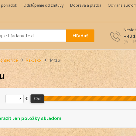
 poriadok
Odstúpenie od zmluvy
Doprava a platba
Ochrana súkrom
Neviet
Hľadať
+421
(Po - P
ohľadnice
Rakúsko
Mitau
u
€
Od
skladom