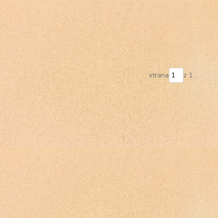
strana
z 1