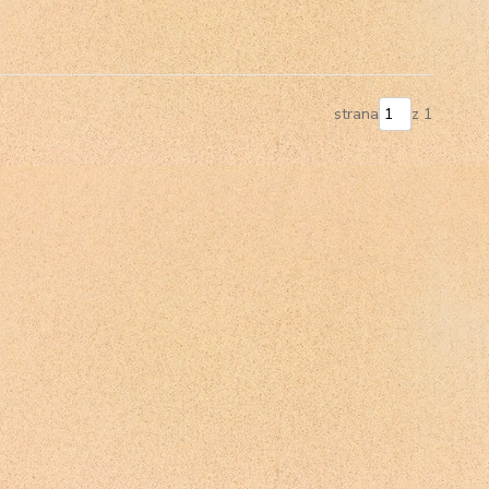
strana
z 1