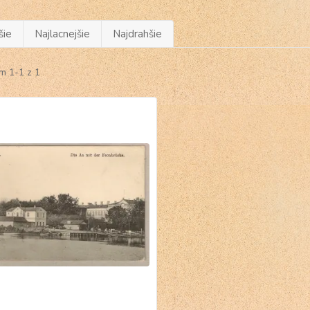
šie
Najlacnejšie
Najdrahšie
m 1-1 z 1