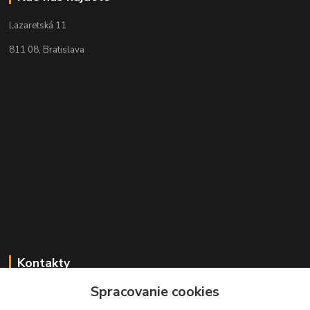
Lazaretská 11
811 08, Bratislava
Kontakty
Spracovanie cookies
+421 2 529 67 411
(Po - Pia: 10:00 - 17:30)