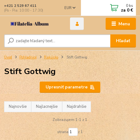
0
ks
+421 2 529 67 411
EUR
za
0 €
(Po - Pia: 10:00 - 17:30)
Menu
Hľadať
Úvod
Pohľadnice
Rakúsko
Stift Gottwig
Stift Gottwig
Upresniť parametre
Najnovšie
Najlacnejšie
Najdrahšie
Zobrazujem 1-1 z 1
strana
z 1