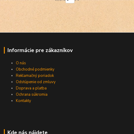
Informácie pre zákazníkov
O nás
Obchodné podmienky
Reklamačný poriadok
Odstúpenie od zmluvy
Doprava a platba
Ochrana súkromia
Kontakty
Kde nás nájdete