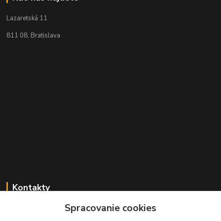
Lazaretská 11
811 08, Bratislava
Kontakty
Spracovanie cookies
+421 2 529 67 411
(Po - Pia: 10:00 - 17:30)