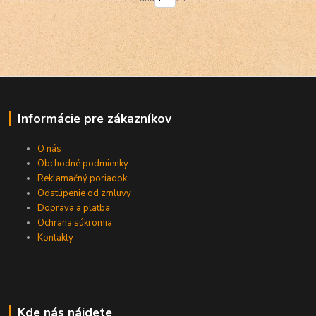
Informácie pre zákazníkov
O nás
Obchodné podmienky
Reklamačný poriadok
Odstúpenie od zmluvy
Doprava a platba
Ochrana súkromia
Kontakty
Kde nás nájdete