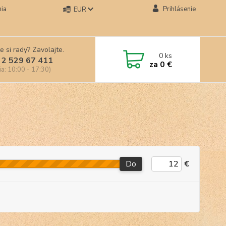
ia
Prihlásenie
EUR
e si rady? Zavolajte.
0
ks
 2 529 67 411
za
0 €
ia: 10:00 - 17:30)
Do
€