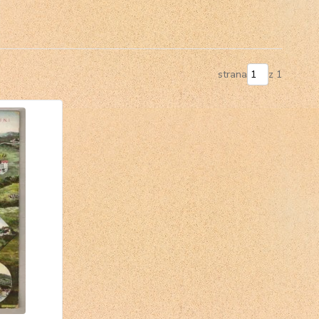
strana
z 1