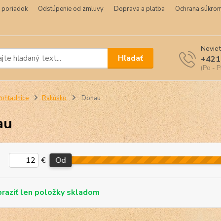
 poriadok
Odstúpenie od zmluvy
Doprava a platba
Ochrana súkrom
Neviet
Hľadať
+421
(Po - P
ohľadnice
Rakúsko
Donau
au
€
Od
skladom