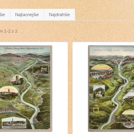
šie
Najlacnejšie
Najdrahšie
m 1-2 z 2