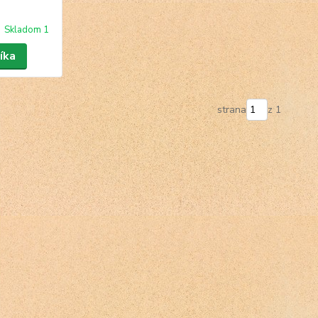
Skladom 1
íka
strana
z 1