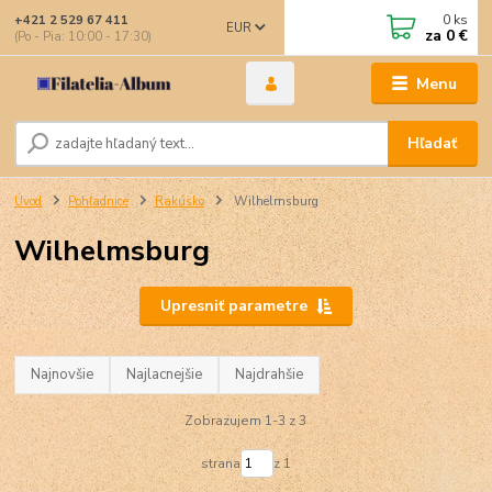
0
ks
+421 2 529 67 411
EUR
za
0 €
(Po - Pia: 10:00 - 17:30)
Menu
Hľadať
Úvod
Pohľadnice
Rakúsko
Wilhelmsburg
Wilhelmsburg
Upresniť parametre
Najnovšie
Najlacnejšie
Najdrahšie
Zobrazujem 1-3 z 3
strana
z 1