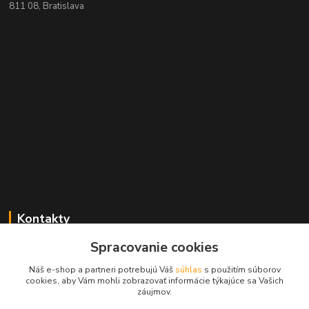
811 08, Bratislava
Kontakty
Spracovanie cookies
+421 2 529 67 411
(Po - Pia: 10:00 - 17:30)
Náš e-shop a partneri potrebujú Váš
súhlas
s použitím súborov
cookies, aby Vám mohli zobrazovať informácie týkajúce sa Vašich
obchod@filatelia-album.sk
záujmov.