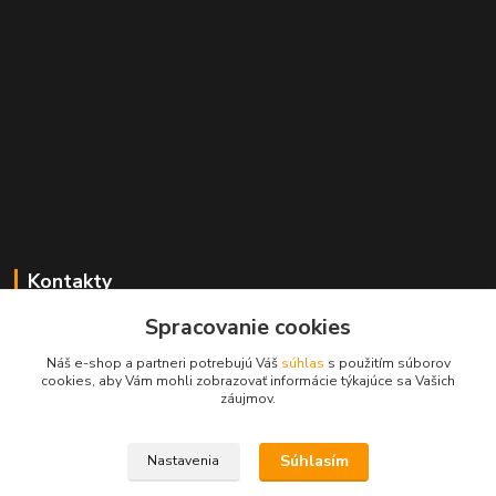
Kontakty
Spracovanie cookies
+421 2 529 67 411
(Po - Pia: 10:00 - 17:30)
Náš e-shop a partneri potrebujú Váš
súhlas
s použitím súborov
cookies, aby Vám mohli zobrazovať informácie týkajúce sa Vašich
obchod@filatelia-album.sk
záujmov.
Súhlasím
Nastavenia