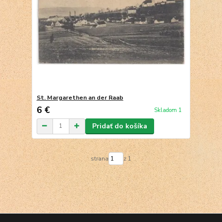
St. Margarethen an der Raab
6 €
Skladom 1
Pridať do košíka
strana
z 1