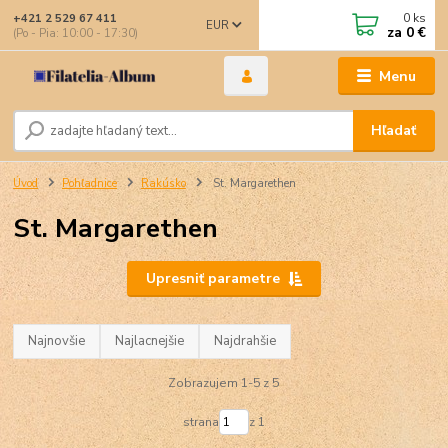
0
ks
+421 2 529 67 411
EUR
za
0 €
(Po - Pia: 10:00 - 17:30)
Menu
Hľadať
Úvod
Pohľadnice
Rakúsko
St. Margarethen
St. Margarethen
Upresniť parametre
Najnovšie
Najlacnejšie
Najdrahšie
Zobrazujem 1-5 z 5
strana
z 1