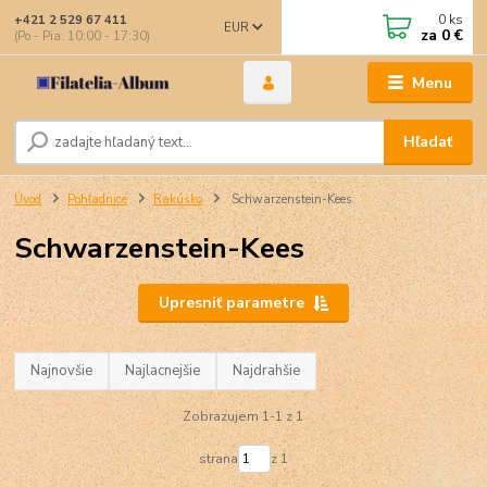
0
ks
+421 2 529 67 411
EUR
za
0 €
(Po - Pia: 10:00 - 17:30)
Menu
Hľadať
Úvod
Pohľadnice
Rakúsko
Schwarzenstein-Kees
Schwarzenstein-Kees
Upresniť parametre
Najnovšie
Najlacnejšie
Najdrahšie
Zobrazujem 1-1 z 1
strana
z 1