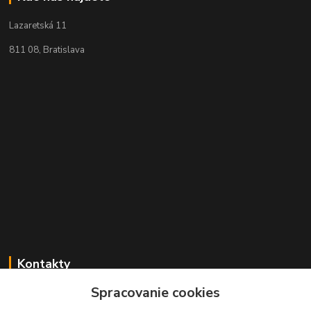
Lazaretská 11
811 08, Bratislava
Kontakty
Spracovanie cookies
+421 2 529 67 411
(Po - Pia: 10:00 - 17:30)