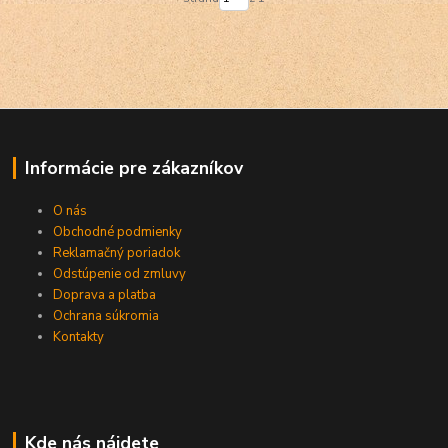
Informácie pre zákazníkov
O nás
Obchodné podmienky
Reklamačný poriadok
Odstúpenie od zmluvy
Doprava a platba
Ochrana súkromia
Kontakty
Kde nás nájdete