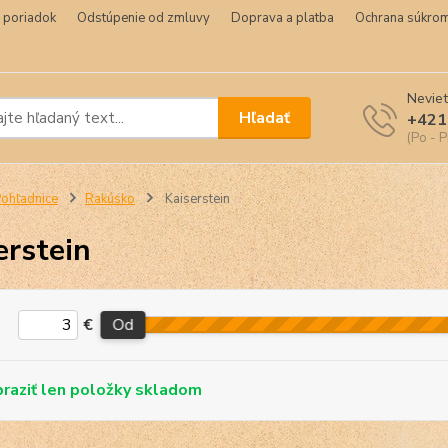
 poriadok
Odstúpenie od zmluvy
Doprava a platba
Ochrana súkrom
Neviet
Hľadať
+421
(Po - P
ohľadnice
Rakúsko
Kaiserstein
erstein
€
Od
skladom