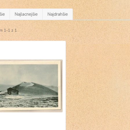
šie
Najlacnejšie
Najdrahšie
m 1-1 z 1