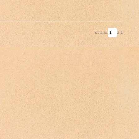
strana
z 1