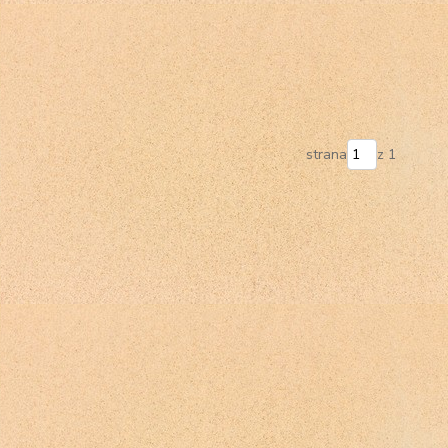
strana
z 1