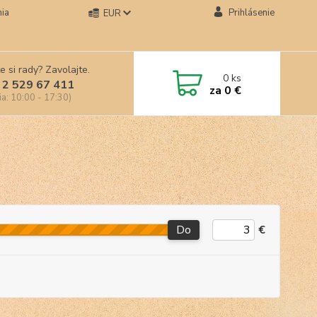
ia
Prihlásenie
EUR
e si rady? Zavolajte.
0
ks
 2 529 67 411
za
0 €
ia: 10:00 - 17:30)
Do
€