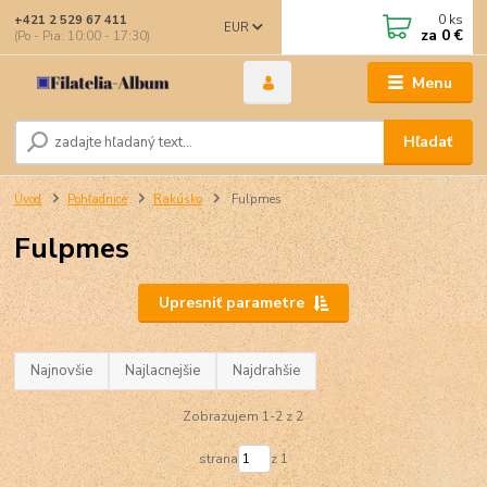
0
ks
+421 2 529 67 411
EUR
za
0 €
(Po - Pia: 10:00 - 17:30)
Menu
Hľadať
Úvod
Pohľadnice
Rakúsko
Fulpmes
Fulpmes
Upresniť parametre
Najnovšie
Najlacnejšie
Najdrahšie
Zobrazujem 1-2 z 2
strana
z 1