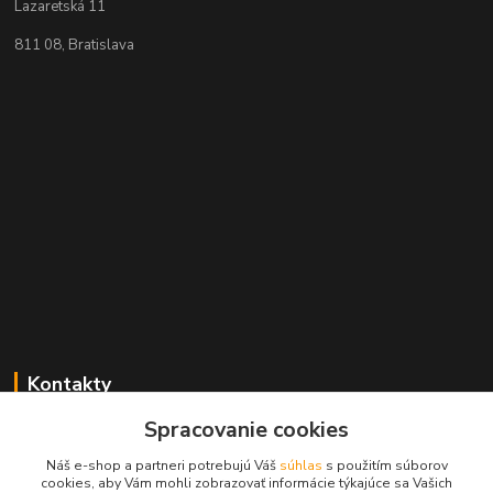
Lazaretská 11
811 08, Bratislava
Kontakty
Spracovanie cookies
+421 2 529 67 411
(Po - Pia: 10:00 - 17:30)
Náš e-shop a partneri potrebujú Váš
súhlas
s použitím súborov
cookies, aby Vám mohli zobrazovať informácie týkajúce sa Vašich