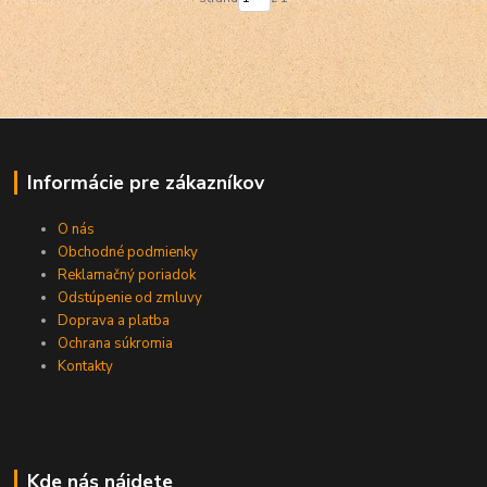
Informácie pre zákazníkov
O nás
Obchodné podmienky
Reklamačný poriadok
Odstúpenie od zmluvy
Doprava a platba
Ochrana súkromia
Kontakty
Kde nás nájdete