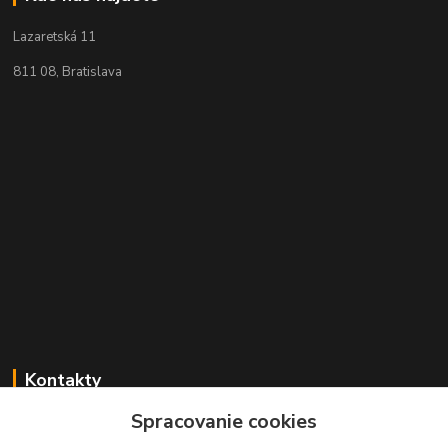
Lazaretská 11
811 08, Bratislava
Kontakty
Spracovanie cookies
+421 2 529 67 411
(Po - Pia: 10:00 - 17:30)