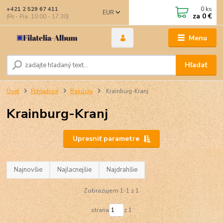
0
ks
+421 2 529 67 411
EUR
za
0 €
(Po - Pia: 10:00 - 17:30)
Menu
Hľadať
Úvod
Pohľadnice
Rakúsko
Krainburg-Kranj
Krainburg-Kranj
Upresniť parametre
Najnovšie
Najlacnejšie
Najdrahšie
Zobrazujem 1-1 z 1
strana
z 1