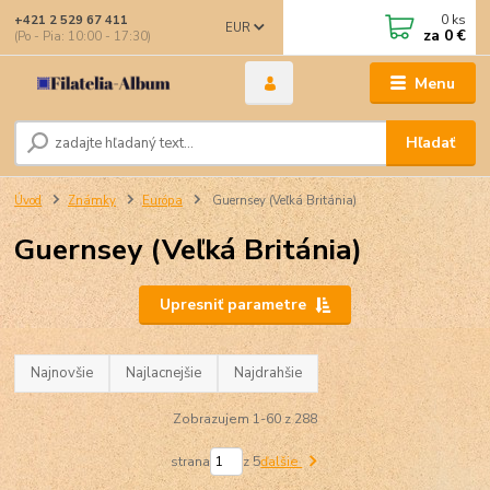
0
ks
+421 2 529 67 411
EUR
za
0 €
(Po - Pia: 10:00 - 17:30)
Menu
Hľadať
Úvod
Známky
Európa
Guernsey (Veľká Británia)
Guernsey (Veľká Británia)
Upresniť parametre
Najnovšie
Najlacnejšie
Najdrahšie
Zobrazujem 1-60 z 288
strana
z 5
ďalšie