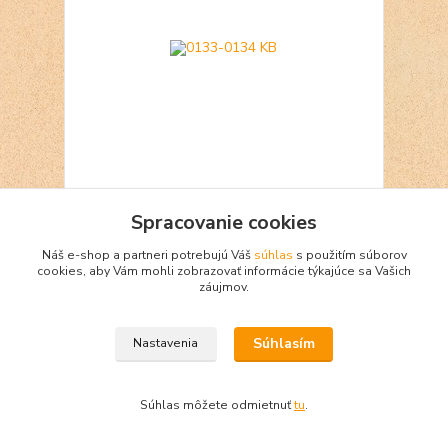
0133-0134 KB
Spracovanie cookies
7,50 €
Skladom 1
Náš e-shop a partneri potrebujú Váš
súhlas
s použitím súborov
Pridať do košíka
cookies, aby Vám mohli zobrazovať informácie týkajúce sa Vašich
záujmov.
Súhlasím
Nastavenia
Súhlas môžete odmietnuť
tu
.