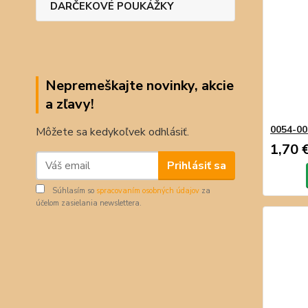
DARČEKOVÉ POUKÁŽKY
Nepremeškajte novinky, akcie
a zľavy!
0054-00
Môžete sa kedykoľvek odhlásiť.
1,70 
Prihlásiť sa
Súhlasím so
spracovaním osobných údajov
za
účelom zasielania newslettera.