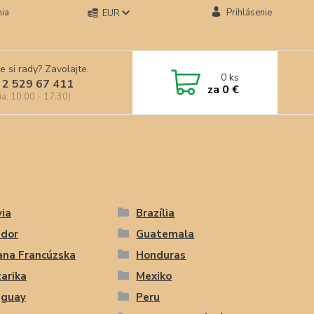
ia
Prihlásenie
EUR
e si rady? Zavolajte.
0
ks
 2 529 67 411
za
0 €
ia: 10:00 - 17:30)
via
Brazília
ádor
Guatemala
ana Francúzska
Honduras
arika
Mexiko
aguay
Peru