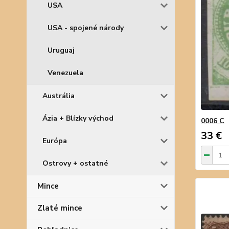
USA
USA - spojené národy
Uruguaj
Venezuela
Austrália
Ázia + Blízky východ
0006 C
33 €
Európa
Ostrovy + ostatné
Mince
Zlaté mince