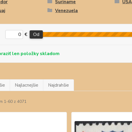
ádor
Suriname
USA
uaj
Venezuela
€
Od
skladom
šie
Najlacnejšie
Najdrahšie
m 1-60 z 4071