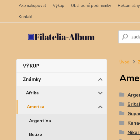
Ako nakupovať
Výkup
Obchodné podmienky
Reklamačný
Kontakt
Úvod
VÝKUP
Ame
Známky
Afrika
Arge
Brits
Amerika
Guya
Argentína
Kana
Nika
Belize