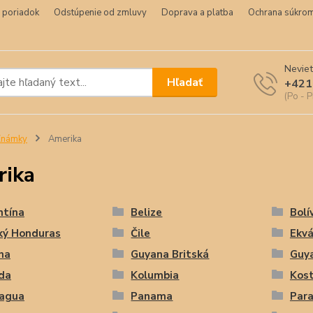
 poriadok
Odstúpenie od zmluvy
Doprava a platba
Ochrana súkrom
Neviet
Hľadať
+421
(Po - P
Známky
Amerika
rika
ntína
Belize
Bolí
ký Honduras
Čile
Ekv
na
Guyana Britská
Guy
da
Kolumbia
Kost
ragua
Panama
Par