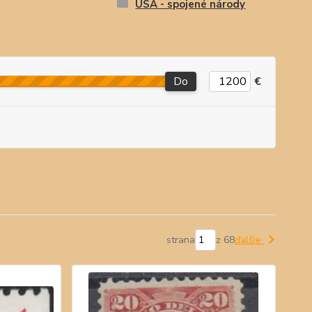
USA - spojené národy
Do
€
strana
z 68
ďalšie