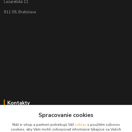
Lazaretská 11
811 08, Bratislava
Kontakty
Spracovanie cookies
+421 2 529 67 411
(Po - Pia: 10:00 - 17:30)
Náš e-shop a partneri potrebujú Váš
súhlas
s použitím súborov
cookies, aby Vám mohli zobrazovať informácie týkajúce sa Vašich