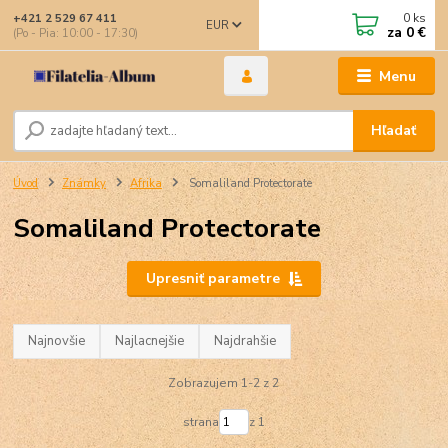
0
ks
+421 2 529 67 411
EUR
za
0 €
(Po - Pia: 10:00 - 17:30)
Menu
Hľadať
Úvod
Známky
Afrika
Somaliland Protectorate
Somaliland Protectorate
Upresniť parametre
Najnovšie
Najlacnejšie
Najdrahšie
Zobrazujem 1-2 z 2
strana
z 1