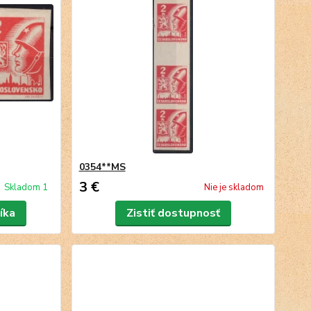
0354**MS
3 €
Skladom 1
Nie je skladom
íka
Zistiť dostupnosť