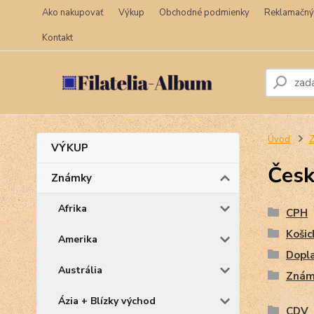
Ako nakupovať
Výkup
Obchodné podmienky
Reklamačný
Kontakt
Úvod
VÝKUP
Česk
Známky
Afrika
CPH
Košic
Amerika
Dopl
Austrália
Znám
Ázia + Blízky východ
CDV