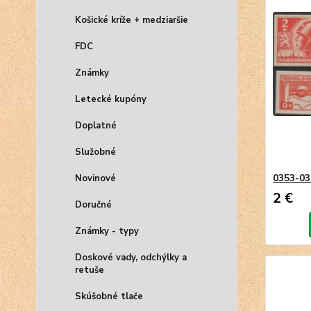
Košické kríže + medziaršie
FDC
Známky
Letecké kupóny
Doplatné
Služobné
0353-03
Novinové
2 €
Doručné
Známky - typy
Doskové vady, odchýlky a
retuše
Skúšobné tlače