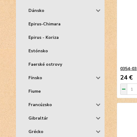
Dánsko
Epirus-Chimara
Epirus - Koriza
Estónsko
Faerské ostrovy
0354-0
24 €
Fínsko
Fiume
Francúzsko
Gibraltár
Grécko