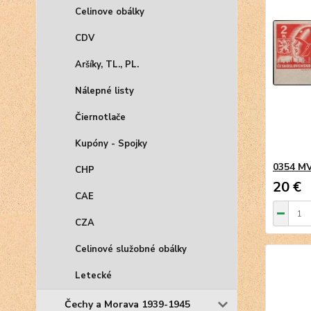
Celinove obálky
CDV
Aršíky, TL., PL.
Nálepné listy
Čiernotlače
Kupóny - Spojky
0354 M
CHP
20 €
CAE
CZA
Celinové služobné obálky
Letecké
Čechy a Morava 1939-1945