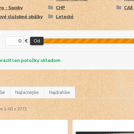
y - Spojky
CHP
CAE
ové služobné obálky
Letecké
€
Od
skladom
šie
Najlacnejšie
Najdrahšie
m 1-60 z 3771