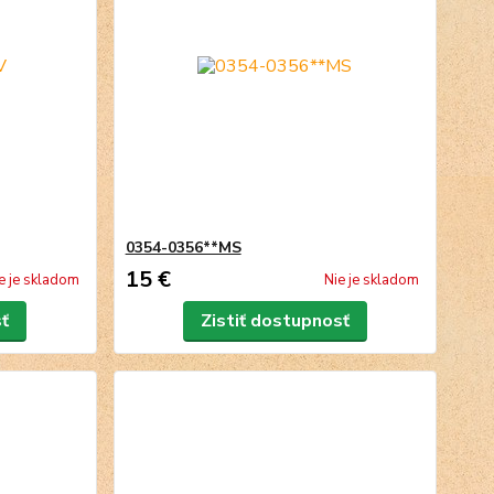
0354-0356**MS
15 €
e je skladom
Nie je skladom
sť
Zistiť dostupnosť