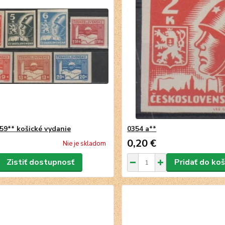
59** košické vydanie
0354 a**
0,20 €
Nie je skladom
Zistiť dostupnosť
Pridať do koš