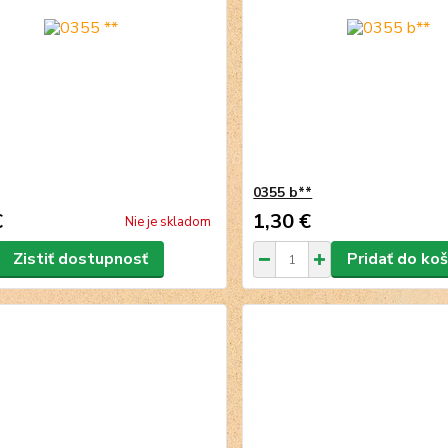
0355 b**
€
1,30 €
Nie je skladom
Zistiť dostupnosť
Pridať do koš