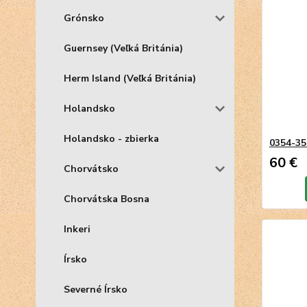
Grónsko
Guernsey (Veľká Británia)
Herm Island (Veľká Británia)
Holandsko
Holandsko - zbierka
0354-3
60 €
Chorvátsko
Chorvátska Bosna
Inkeri
Írsko
Severné Írsko