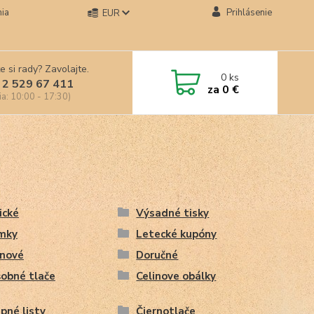
ia
Prihlásenie
EUR
e si rady? Zavolajte.
0
ks
 2 529 67 411
za
0 €
ia: 10:00 - 17:30)
ické
Výsadné tisky
mky
Letecké kupóny
inové
Doručné
obné tlače
Celinove obálky
pné listy
Čiernotlače