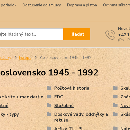
 poriadok
Odstúpenie od zmluvy
Doprava a platba
Ochrana súkrom
Neviet
Hľadať
+421
(Po - P
Známky
Európa
Československo 1945 - 1992
oslovensko 1945 - 1992
Poštová história
Skal
ké kríže + medziaršie
FDC
Zná
atné
Služobné
Nov
ky - typy
Doskové vady, odchýlky a
Skúš
retuše
Aršíky, TL., PL.
Nále