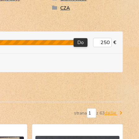
CZA
Do
€
strana
z 63
ďalšie