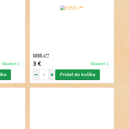
0355 c**
3 €
Skladom 1
Skladom 1
íka
Pridať do košíka