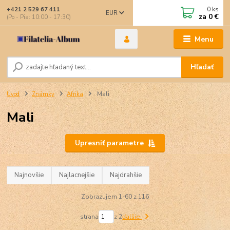
0
ks
+421 2 529 67 411
EUR
za
0 €
(Po - Pia: 10:00 - 17:30)
Menu
Hľadať
Úvod
Známky
Afrika
Mali
Mali
Upresniť parametre
Najnovšie
Najlacnejšie
Najdrahšie
Zobrazujem 1-60 z 116
strana
z 2
ďalšie