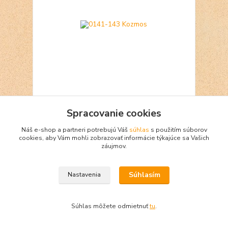
0141-143 Kozmos
Spracovanie cookies
4 €
Skladom 1
Náš e-shop a partneri potrebujú Váš
súhlas
s použitím súborov
Pridať do košíka
cookies, aby Vám mohli zobrazovať informácie týkajúce sa Vašich
záujmov.
Súhlasím
Nastavenia
Súhlas môžete odmietnuť
tu
.