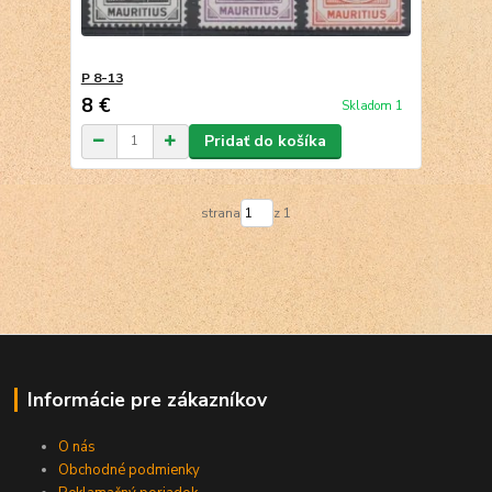
P 8-13
8 €
Skladom 1
Pridať do košíka
strana
z 1
Informácie pre zákazníkov
O nás
Obchodné podmienky