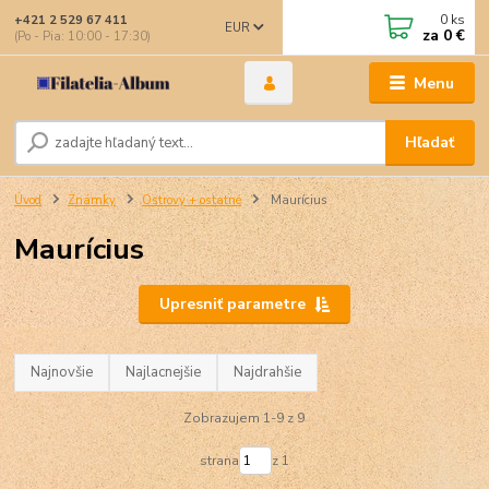
0
ks
+421 2 529 67 411
EUR
za
0 €
(Po - Pia: 10:00 - 17:30)
Menu
Hľadať
Úvod
Známky
Ostrovy + ostatné
Maurícius
Maurícius
Upresniť parametre
Najnovšie
Najlacnejšie
Najdrahšie
Zobrazujem 1-9 z 9
strana
z 1