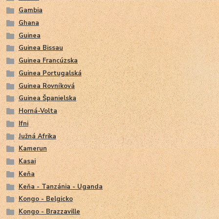
Gambia
Ghana
Guinea
Guinea Bissau
Guinea Francúzska
Guinea Portugalská
Guinea Rovníková
Guinea Španielska
Horná-Volta
Ifni
Južná Afrika
Kamerun
Kasai
Keňa
Keňa - Tanzánia - Uganda
Kongo - Belgicko
Kongo - Brazzaville