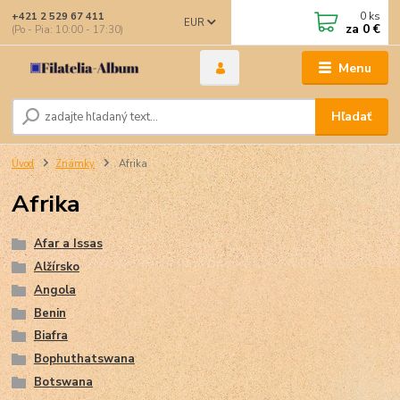
0
ks
+421 2 529 67 411
EUR
za
0 €
(Po - Pia: 10:00 - 17:30)
Menu
Hľadať
Úvod
Známky
Afrika
Afrika
Afar a Issas
Alžírsko
Angola
Benin
Biafra
Bophuthatswana
Botswana