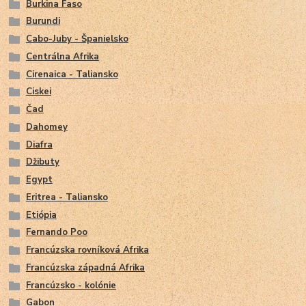
Burkina Faso
Burundi
Cabo-Juby - Španielsko
Centrálna Afrika
Cirenaica - Taliansko
Ciskei
Čad
Dahomey
Diafra
Džibuty
Egypt
Eritrea - Taliansko
Etiópia
Fernando Poo
Francúzska rovníková Afrika
Francúzska západná Afrika
Francúzsko - kolónie
Gabon