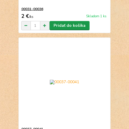
00031-00036
2 €
Skladom 1 ks
/
ks
Pridať do košíka
00037-00041