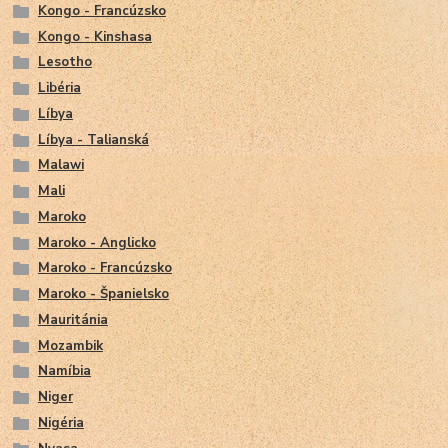
Kongo - Francúzsko
Kongo - Kinshasa
Lesotho
Libéria
Líbya
Líbya - Talianská
Malawi
Mali
Maroko
Maroko - Anglicko
Maroko - Francúzsko
Maroko - Španielsko
Mauritánia
Mozambik
Namíbia
Niger
Nigéria