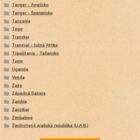
Tanger - Anglicko
Tanger - Španielsko
Tanzania
Togo
Transkei
Transval - Južná Afrika
Tripolitania - Taliansko
Tunis
Uganda
Venda
Zaire
Západná Sahara
Zambia
Zanzibar
Zimbabwe
Zjednotená arabská republika (U.A.R.)