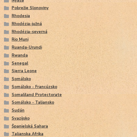
Nyasa
Pobrežie Slonoviny
Rhodesia
Rhodézia-južná
Rhodézia-severná
Rio Muni
Ruanda-Urundi
Rwanda
Senegal
Sierra Leone
Somálsko
Somálsko - Francúzsko
Somaliland Protectorate
Somálsko - Taliansko
Sudán
Svazijsko
Španielská Sahara
Talianska Afrika