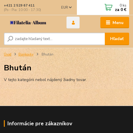
0
ks
+421 2 529 67 411
EUR
za
0 €
(Po - Pia: 10:00 - 17:30)
Menu
Hľadať
Úvod
Bankovky
Bhután
Bhután
V tejto kategórii nebol nájdený žiadny tovar.
Informácie pre zákazníkov