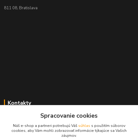
811 08, Bratislava
Kontakty
Spracovanie cookies
+421 2 529 67 411
(Po - Pia: 10:00 - 17:30)
Náš e-shop a partneri potrebujú Váš
súhlas
s použitím súborov
cookies, aby Vám mohli zobrazovať informácie týkajúce sa Vašich
obchod@filatelia-album.sk
záujmov.