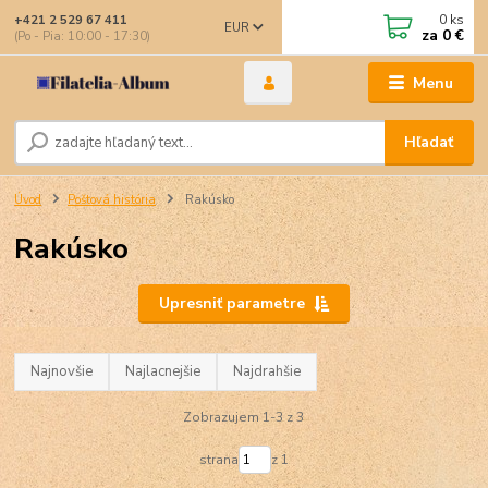
0
ks
+421 2 529 67 411
EUR
za
0 €
(Po - Pia: 10:00 - 17:30)
Menu
Hľadať
Úvod
Poštová história
Rakúsko
Rakúsko
Upresniť parametre
Najnovšie
Najlacnejšie
Najdrahšie
Zobrazujem 1-3 z 3
strana
z 1