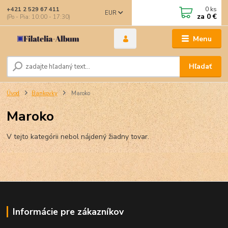
0
ks
+421 2 529 67 411
EUR
za
0 €
(Po - Pia: 10:00 - 17:30)
Menu
Hľadať
Úvod
Bankovky
Maroko
Maroko
V tejto kategórii nebol nájdený žiadny tovar.
Informácie pre zákazníkov