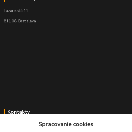
Lazaretská 11
811 08, Bratislava
Kontakty
Spracovanie cookies
+421 2 529 67 411
(Po - Pia: 10:00 - 17:30)