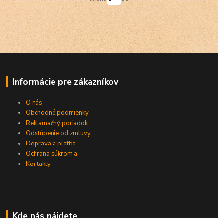
Informácie pre zákazníkov
O nás
Obchodné podmienky
Reklamačný poriadok
Odstúpenie od zmluvy
Doprava a platba
Ochrana súkromia
Kontakty
Kde nás nájdete