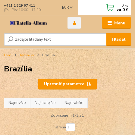
0
ks
+421 2 529 67 411
EUR
za
0 €
(Po - Pia: 10:00 - 17:30)
Menu
Hľadať
Úvod
Bankovky
Brazília
Brazília
Upresniť parametre
Najnovšie
Najlacnejšie
Najdrahšie
Zobrazujem 1-1 z 1
strana
z 1