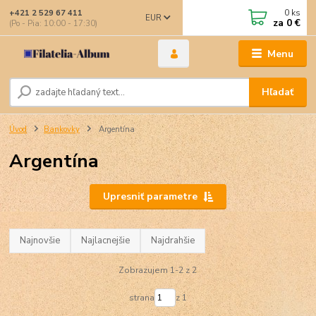
0
ks
+421 2 529 67 411
EUR
za
0 €
(Po - Pia: 10:00 - 17:30)
Menu
Hľadať
Úvod
Bankovky
Argentína
Argentína
Upresniť parametre
Najnovšie
Najlacnejšie
Najdrahšie
Zobrazujem 1-2 z 2
strana
z 1