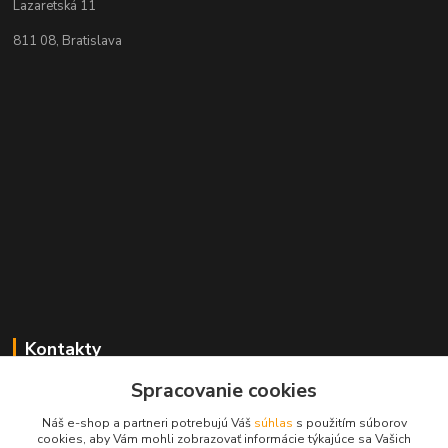
Lazaretská 11
811 08, Bratislava
Kontakty
Spracovanie cookies
+421 2 529 67 411
(Po - Pia: 10:00 - 17:30)
Náš e-shop a partneri potrebujú Váš
súhlas
s použitím súborov
cookies, aby Vám mohli zobrazovať informácie týkajúce sa Vašich