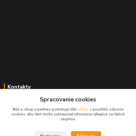
Kontakty
Spracovanie cookies
+421 2 529 67 411
(Po - Pia: 10:00 - 17:30)
Náš e-shop a partneri potrebujú Váš
súhlas
s použitím súborov
cookies, aby Vám mohli zobrazovať informácie týkajúce sa Vašich
obchod@filatelia-album.sk
záujmov.