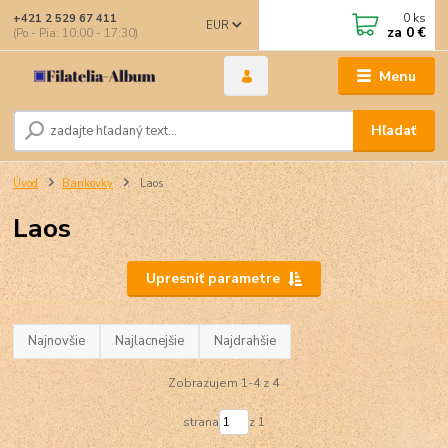
0
ks
+421 2 529 67 411
EUR
za
0 €
(Po - Pia: 10:00 - 17:30)
Menu
Hľadať
Úvod
Bankovky
Laos
Laos
Upresniť parametre
Najnovšie
Najlacnejšie
Najdrahšie
Zobrazujem 1-4 z 4
strana
z 1